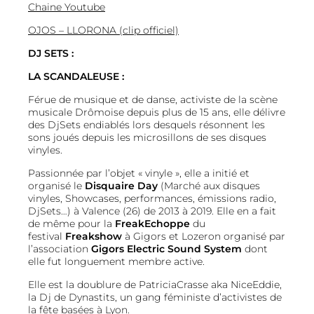
Chaine
Youtube
OJOS – LLORONA (clip officiel)
DJ SETS :
LA SCANDALEUSE :
Férue de musique et de danse, activiste de la scène
musicale Drômoise depuis plus de 15 ans, elle délivre
des DjSets endiablés lors desquels résonnent les
sons joués depuis les microsillons de ses disques
vinyles.
Passionnée par l’objet « vinyle », elle a initié et
organisé le
Disquaire Day
(Marché aux disques
vinyles, Showcases, performances, émissions radio,
DjSets…) à Valence (26) de 2013 à 2019. Elle en a fait
de même pour la
FreakEchoppe
du
festival
Freakshow
à Gigors et Lozeron organisé par
l’association
Gigors Electric Sound System
dont
elle fut longuement membre active.
Elle est la doublure de PatriciaCrasse aka NiceEddie,
la Dj de
Dynastits
, un gang féministe d’activistes de
la fête basées à Lyon.