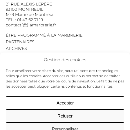
21 RUE ALEXIS LEPÈRE
93100 MONTREUIL
M°9 Mairie de Montreuil
TÉL. : 01 43 62 71 19
contact(@)lamarbrerie.fr
ÊTRE PROGRAMMÉ À LA MARBRERIE
PARTENAIRES
ARCHIVES
EMPLOI
Gestion des cookies
MENTIONS LÉGALES
POLITIQUE DE CONFIDENTIALITÉ
Pour améliorer votre visite du site, nous utilisons des technologies
COOKIES
telles que les cookies. Accepter ces outils nous permettra de traiter
des données telles que votre parcours de navigation. Le fait de ne pas
NEWSLETTER
les accepter peut bloquer certains contenus et fonctionnalités.
Le programme du mois,
pour ne jamais passer à côté d’un événement.
GO !
Accepter
Refuser
Facebook
Twitter
Insta
Personnaliser