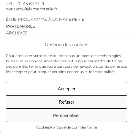
TÉL. : 01 43 62 71 19
contact(@)lamarbrerie.fr
ÊTRE PROGRAMMÉ À LA MARBRERIE
PARTENAIRES
ARCHIVES
EMPLOI
Gestion des cookies
MENTIONS LÉGALES
POLITIQUE DE CONFIDENTIALITÉ
Pour améliorer votre visite du site, nous utilisons des technologies
COOKIES
telles que les cookies. Accepter ces outils nous permettra de traiter
des données telles que votre parcours de navigation. Le fait de ne pas
NEWSLETTER
les accepter peut bloquer certains contenus et fonctionnalités.
Le programme du mois,
pour ne jamais passer à côté d’un événement.
GO !
Accepter
Refuser
Facebook
Twitter
Insta
Personnaliser
Cookies
Politique de confidentialité