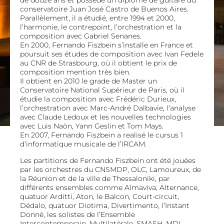
de douze ans et possède un diplôme de guitare du
conservatoire Juan José Castro de Buenos Aires.
Parallèlement, il a étudié, entre 1994 et 2000,
l’harmonie, le contrepoint, l’orchestration et la
composition avec Gabriel Senanes.
En 2000, Fernando Fiszbein s’installe en France et
poursuit ses études de composition avec Ivan Fedele
au CNR de Strasbourg, où il obtient le prix de
composition mention très bien.
Il obtient en 2010 le grade de Master un
Conservatoire National Supérieur de Paris, où il
étudie la composition avec Frédéric Durieux,
l’orchestration avec Marc-André Dalbavie, l’analyse
avec Claude Ledoux et les nouvelles technologies
avec Luis Naòn, Yann Geslin et Tom Mays.
En 2007, Fernando Fiszbein a realisé le cursus 1
d’informatique musicale de l’IRCAM.
Les partitions de Fernando Fiszbein ont été jouées
par les orchestres du CNSMDP, OLC, Lamoureux, de
la Réunion et de la ville de Thessaloniki, par
différents ensembles comme Almaviva, Alternance,
quatuor Arditti, Aton, le Balcon, Court-circuit,
Dédalo, quatuor Diotima, Divertimento, l’Instant
Donné, les solistes de l’Ensemble
Intercontemporain, Multilatérale, SMASH, MDI.