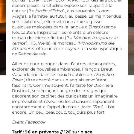
gonds (
‘Ecran Total’
,
‘Zoo’
,
‘A Pic’
). Sur des airs pop et
décomplexés, la citadine expose son rapport à la
nature (
‘Le jardin d’Eden’
), aux souvenirs (
‘Loon-
Plage’
), à l’amitié, au futur, au passé. La main tendue
vers l’extérieur, elle invite une amie à glisser
quelques mélopées dans la langue d’Einstürzende
Neubauten. Inspiré par les relents d’un célèbre
roman de science-fiction (
‘La Machine à explorer le
temps’
, H.G. Wells), le morceau
‘Morlocks und die
Streunerin’
offre un écrin soyeux à la voix hypnotique
de Rebbekkassin.
Ailleurs, pour plonger dans d’autres atmosphères,
explorer de nouvelles ambiances, Françoiz Breut
s’abandonne dans les eaux troubles de
‘Deep Sea
Diver’
, titre chanté dans un anglais envoûtant,
fascinant. Comme souvent, l’artiste fonctionne à
l’instinct, se déplaçant au gré des images qui
décorent son cabinet des curiosités: un imaginaire
imprévisible et rêveur où les chansons répondent
constamment à l’appel du cœur. Avec
‘Zoo’
, il bat
encore. Un peu, beaucoup, toujours plus fort.
Event Facebook
Tarif : 9€ en prévente // 12€ sur place