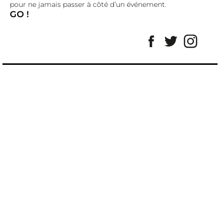
pour ne jamais passer à côté d’un événement.
GO !
Facebook
Twitter
Insta