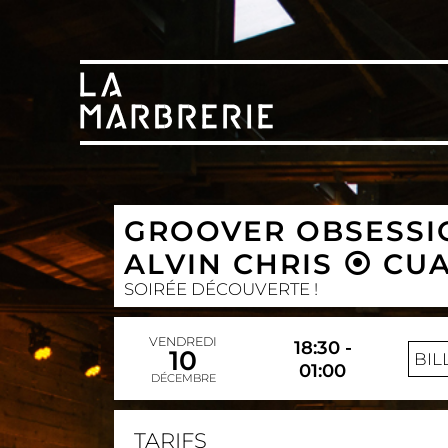
GROOVER OBSESSIO
ALVIN CHRIS ⦿ C
SOIRÉE DÉCOUVERTE !
VENDREDI
18:30 -
10
BIL
01:00
DÉCEMBRE
TARIFS