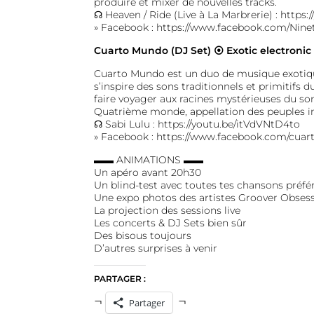
produire et mixer de nouvelles tracks.
☊ Heaven / Ride (Live à La Marbrerie) :
https:
» Facebook :
https://www.facebook.com/Nine
Cuarto Mundo (DJ Set) ⦿ Exotic electronic
Cuarto Mundo est un duo de musique exotiqu
s’inspire des sons traditionnels et primitifs 
faire voyager aux racines mystérieuses du so
Quatrième monde, appellation des peuples i
☊ Sabi Lulu :
https://youtu.be/itVdVNtD4to
» Facebook :
https://www.facebook.com/cua
▬▬ ANIMATIONS ▬▬
Un apéro avant 20h30
Un blind-test avec toutes tes chansons préf
Une expo photos des artistes Groover Obses
La projection des sessions live
Les concerts & DJ Sets bien sûr
Des bisous toujours
D’autres surprises à venir
PARTAGER :
Partager