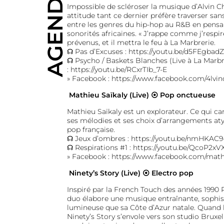
AGENDA
Impossible de scléroser la musique d’Alvin C
attitude tant ce dernier préfère traverser san
entre les genres du hip-hop au R&B en pensan
sonorités africaines. « J’rappe comme j’respire
prévenus, et il mettra le feu à La Marbrerie.
☊ Pas d’Excuses :
https://youtu.be/d5FEgbad
☊ Psycho / Baskets Blanches (Live à La Marbr
:
https://youtu.be/RCxrTIb_7-E
» Facebook :
https://www.facebook.com/4lvin
Mathieu Saïkaly (Live) ⦿ Pop onctueuse
Mathieu Saïkaly est un explorateur. Ce qui ca
ses mélodies et ses choix d’arrangements aty
pop française.
☊ Jeux d’ombres :
https://youtu.be/nmHKAC9
☊ Respirations #1 :
https://youtu.be/QcoP2xV
» Facebook :
https://www.facebook.com/mathi
Ninety’s Story (Live) ⦿ Electro pop
Inspiré par la French Touch des années 1990 P
duo élabore une musique entraînante, sophist
lumineuse que sa Côte d’Azur natale. Quand le 
Ninety’s Story s’envole vers son studio Bruxe