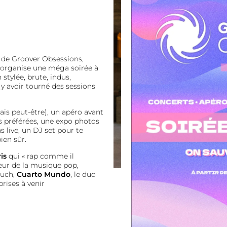
e de Groover Obsessions,
n organise une méga soirée à
 stylée, brute, indus,
 avoir tourné des sessions
ais peut-être), un apéro avant
s préférées, une expo photos
s live, un DJ set pour te
ien sûr.
is
qui « rap comme il
teur de la musique pop,
ouch,
Cuarto Mundo
, le duo
prises à venir