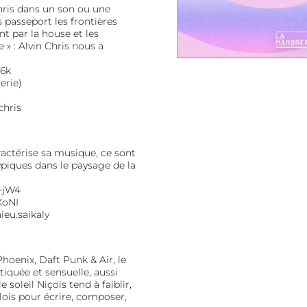
hris dans un son ou une
s passeport les frontières
t par la house et les
 » : Alvin Chris nous a
Z6k
erie)
chris
ractérise sa musique, ce sont
piques dans le paysage de la
-jW4
XoNI
eu.saikaly
hoenix, Daft Punk & Air, le
iquée et sensuelle, aussi
soleil Niçois tend à faiblir,
llois pour écrire, composer,