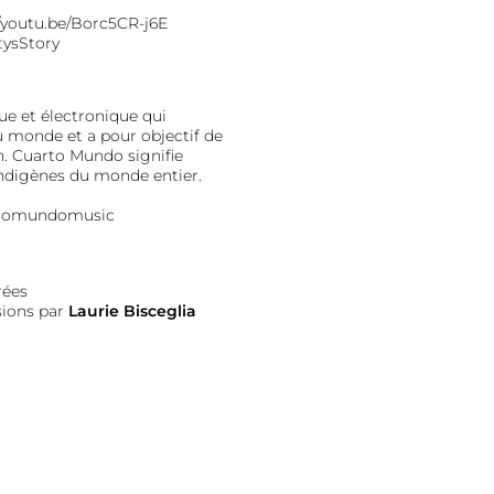
//youtu.be/Borc5CR-j6E
tysStory
e et électronique qui
du monde et a pour objectif de
n. Cuarto Mundo signifie
ndigènes du monde entier.
rtomundomusic
érées
sions par
Laurie Bisceglia