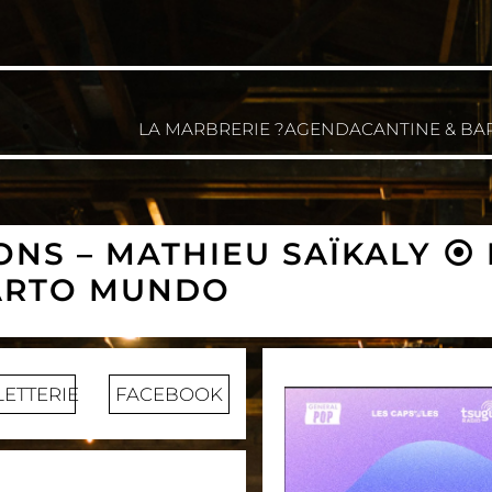
LA MARBRERIE ?
AGENDA
CANTINE & BA
NS – MATHIEU SAÏKALY ⦿ 
UARTO MUNDO
LETTERIE
FACEBOOK