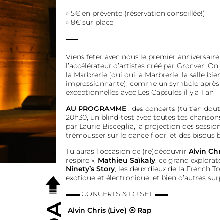
» 5€ en prévente (réservation conseillée!)
» 8€ sur place
Viens fêter avec nous le premier anniversair
l’accélérateur d’artistes créé par Groover. O
la Marbrerie (oui oui la Marbrerie, la salle bien
impressionnante), comme un symbole après y
exceptionnelles avec Les Capsules il y a 1 an
AU PROGRAMME
: des concerts (tu t’en dout
20h30, un blind-test avec toutes tes chanson
par Laurie Bisceglia, la projection des session
trémousser sur le dance floor, et des bisous b
Tu auras l’occasion de (re)découvrir
Alvin Chr
respire »,
Mathieu Saïkaly
, ce grand explora
Ninety’s Story
, les deux dieux de la French T
exotique et électronique, et bien d’autres sur
▬▬ CONCERTS & DJ SET ▬▬
Alvin Chris (Live) ⦿ Rap