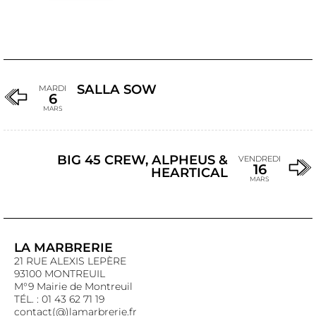
SALLA SOW
MARDI
6
MARS
BIG 45 CREW, ALPHEUS &
VENDREDI
16
HEARTICAL
MARS
LA MARBRERIE
21 RUE ALEXIS LEPÈRE
93100 MONTREUIL
M°9 Mairie de Montreuil
TÉL. : 01 43 62 71 19
contact(@)lamarbrerie.fr