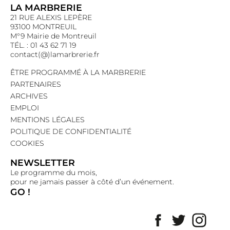
LA MARBRERIE
21 RUE ALEXIS LEPÈRE
93100 MONTREUIL
M°9 Mairie de Montreuil
TÉL. : 01 43 62 71 19
contact(@)lamarbrerie.fr
ÊTRE PROGRAMMÉ À LA MARBRERIE
PARTENAIRES
ARCHIVES
EMPLOI
MENTIONS LÉGALES
POLITIQUE DE CONFIDENTIALITÉ
COOKIES
NEWSLETTER
Le programme du mois,
pour ne jamais passer à côté d’un événement.
GO !
Facebook
Twitter
Insta