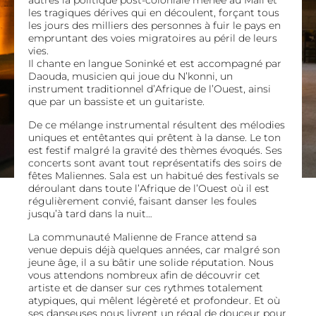
autres la politique post-coloniale menée au Mali et
les tragiques dérives qui en découlent, forçant tous
les jours des milliers des personnes à fuir le pays en
empruntant des voies migratoires au péril de leurs
vies.
Il chante en langue Soninké et est accompagné par
Daouda, musicien qui joue du N’konni, un
instrument traditionnel d’Afrique de l’Ouest, ainsi
que par un bassiste et un guitariste.
De ce mélange instrumental résultent des mélodies
uniques et entêtantes qui prêtent à la danse. Le ton
est festif malgré la gravité des thèmes évoqués. Ses
concerts sont avant tout représentatifs des soirs de
fêtes Maliennes. Sala est un habitué des festivals se
déroulant dans toute l’Afrique de l’Ouest où il est
régulièrement convié, faisant danser les foules
jusqu’à tard dans la nuit…
La communauté Malienne de France attend sa
venue depuis déjà quelques années, car malgré son
jeune âge, il a su bâtir une solide réputation. Nous
vous attendons nombreux afin de découvrir cet
artiste et de danser sur ces rythmes totalement
atypiques, qui mêlent légèreté et profondeur. Et où
ses danseuses nous livrent un régal de douceur pour