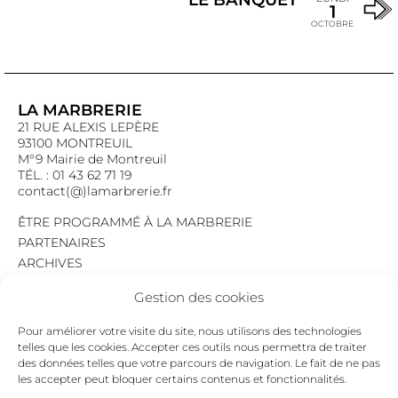
1
OCTOBRE
LA MARBRERIE
21 RUE ALEXIS LEPÈRE
93100 MONTREUIL
M°9 Mairie de Montreuil
TÉL. : 01 43 62 71 19
contact(@)lamarbrerie.fr
ÊTRE PROGRAMMÉ À LA MARBRERIE
PARTENAIRES
ARCHIVES
EMPLOI
Gestion des cookies
MENTIONS LÉGALES
POLITIQUE DE CONFIDENTIALITÉ
Pour améliorer votre visite du site, nous utilisons des technologies
COOKIES
telles que les cookies. Accepter ces outils nous permettra de traiter
des données telles que votre parcours de navigation. Le fait de ne pas
NEWSLETTER
les accepter peut bloquer certains contenus et fonctionnalités.
Le programme du mois,