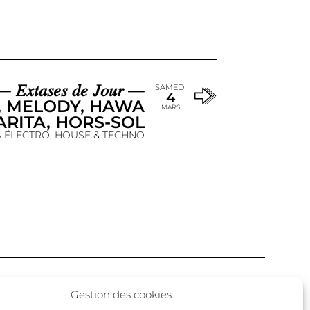
𝑎𝑠𝑒𝑠 𝑑𝑒 𝐽𝑜𝑢𝑟 —
SAMEDI
4
, MELODY, HAWA
MARS
ARITA, HORS-SOL
 ÉLECTRO, HOUSE & TECHNO
Facebook
Twitter
Instagram
Gestion des cookies